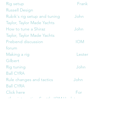
Rig setup                                            Frank 
Russell Design
Rubik's rig setup and tuning            John 
Taylor, Taylor Made Yachts
How to tune a Shiraz                        John 
Taylor, Taylor Made Yachts
Prebend discussion                           IOM 
forum
Making a rig                                       Lester 
Gilbert
Rig tuning                                          John 
Ball CYRA
Rule changes and tactics                 
John 
Ball CYRA
Click here                                          For 
other interesting Seattle IOM Updates
Interview with Brad Gibson             Seatle 
IOM Update.  Scroll down to bottom for 
interview 2012
Tuning an IOM rig
                            Ben 
Morris  Stirling Marblehead Yacht RC