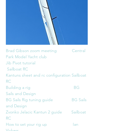
Brad Gibson zoom meeting  
           Central 
Park Model Yacht club
Jib Pivot tutorial                               
 Sailboat RC
Kantuns sheet and rc configuration Sailboat 
RC
Building a rig                                     BG 
Sails and Design
BG Sails Rig tuning guide                BG Sails 
and Design
Zvonko Jelacic Kantun 2 guide        Sailboat 
RC
How to set your rig up                      Ian 
Vickers