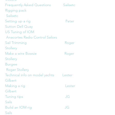
Frequently Asked Questions            Sailsetc
Rigging pack                                     
 Sailsetc
Setting up a rig                                  Peter 
Sutton Dell Quay
US Tuning of IOM                             
 Anacortes Radio Control Sailors
Sail Trimming                                     Roger 
Stollery
Make a wire Bowsie                           Roger 
Stollery
Burgee                                               
 Roger Stollery
Technical info on model yachts        Lester 
Gilbert
Making a rig                                       Lester 
Gilbert
Tuning tips                                         JG 
Sails
Build an IOM rig                                JG 
Sails